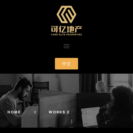
中文
HOME
WORKS 2