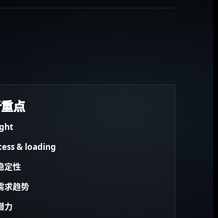
析重点
ight
cess & loading
稳定性
需求趋势
潜力